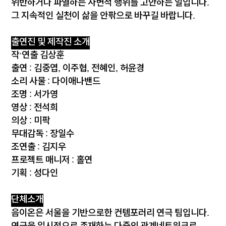
위반하거나 파열하는 사변적 행위를 고안하는 일입니다.
그 지속적인 실천이 삶을 안팎으로 바꾸길 바랍니다.
출연진 및 제작진 소개
작·연출 김상훈
출연 : 김중엽, 이주협, 전혜인, 허윤경
소리 사물 : 다이애나밴드
조명 : 서가영
영상 : 전석희
의상 : 미팍
무대감독 : 장일수
조연출 : 김지우
프로젝트 매니저 : 홀연
기획 : 성다인
단체소개
음이온은 서울을 기반으로한 컨템포러리 연극 팀입니다.