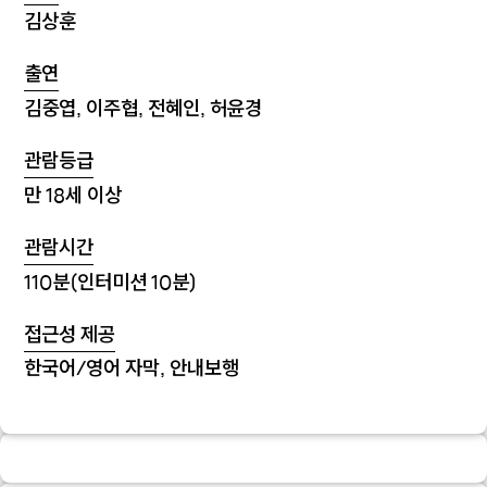
김상훈
출연
김중엽, 이주협, 전혜인, 허윤경
관람등급
만 18세 이상
관람시간
110분(인터미션 10분)
접근성 제공
한국어/영어 자막, 안내보행