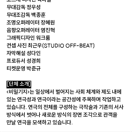
오브제 디자인 육다솔
무대감독 정우성
무대조감독 백종훈
조명오퍼레이터 장혜원
음향오퍼레이터 염진혁
그래픽디자인 워크룸
컨셉 사진 최근우(STUDIO OFF-BEAT)
자막해설 성다인
프로듀서 성경희
티켓운영 박준규
[단체 소개
]
<비밀기지>는 일상에서 벌어지는 사회 체계와 제도 내에
있는 연극성과 연극이라는 공간성에 주목하며 작업하고
있습니다. 연극의 전체를 구성하는 극작술과 기존의 서사
방식에서 벗어나 새로운 방식의 장면 조각으로 관객을
만날 연극을 모색하고 있습니다.