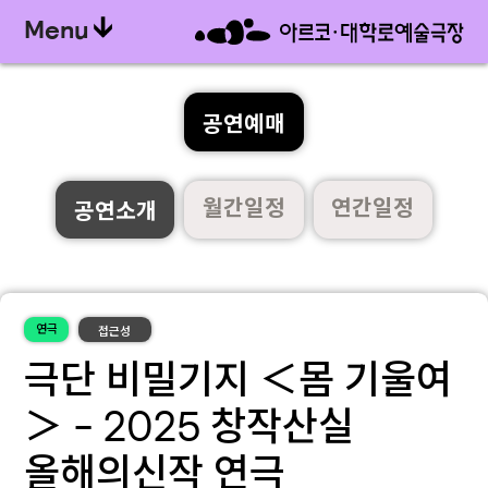
Menu
공연예매
월간일정
연간일정
공연소개
연극
접근성
극단 비밀기지 ＜몸 기울여
＞ - 2025 창작산실
올해의신작 연극