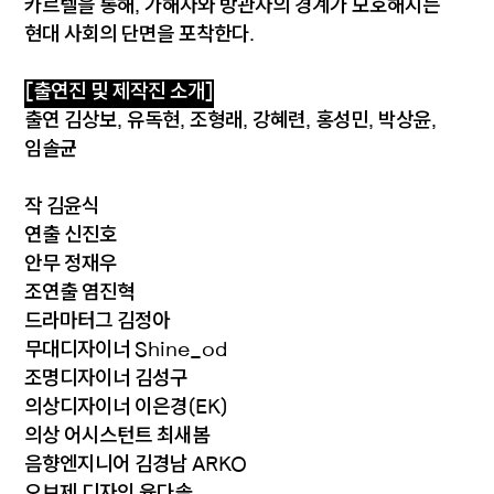
카르텔을 통해, 가해자와 방관자의 경계가 모호해지는
현대 사회의 단면을 포착한다.
[출연진 및 제작진 소개
]
출연 김상보, 유독현, 조형래, 강혜련, 홍성민, 박상윤,
임솔균
작 김윤식
연출 신진호
안무 정재우
조연출 염진혁
드라마터그 김정아
무대디자이너 Shine_od
조명디자이너 김성구
의상디자이너 이은경(EK)
의상 어시스턴트 최새봄
음향엔지니어 김경남 ARKO