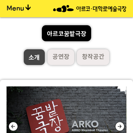
Menu
아르코꿈밭극장
공연장
창작공간
소개