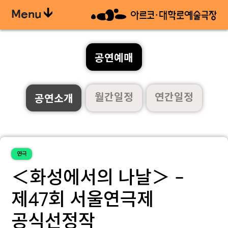
Menu
공연예매
월간일정
연간일정
공연소개
연극
＜화성에서의 나날＞ -
제47회 서울연극제
공식선정작