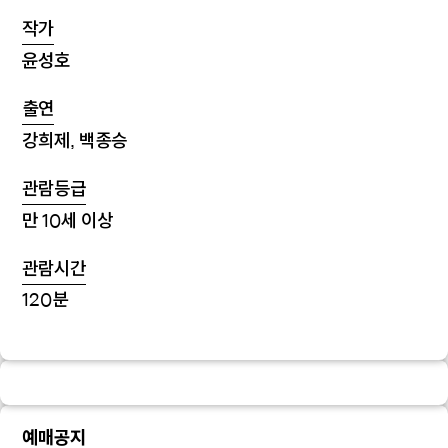
작가
윤성호
출연
강희제, 백종승
관람등급
만 10세 이상
관람시간
120분
예매공지