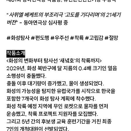
제61회 동아연극상 작품상, 유인촌신인연기상 수상작
사뮈엘 베케트의 부조리극 ‘고도를 기다리며’의 21세기
“
버전
” - 동아연극상 심사평 중
#화성탐사 #편도행 #우주선 #착륙 #고립감 #절망
작품소개
<화성의 변화부터 탐사선 ‘새녘호’의 착륙까지>
2029년, 화성 북반구에 달 지름의 0.4배 크기인 얼음
소행성이 충돌했다.
충돌 이후 대기량이 증가했고, 물이 생성되었다.
화성의 가능성을 탐지한 유럽국가를 시작으로 한국을
포함한 7개국이 화성 탐사 계획에 착수했다.
화성 착륙 예정 지역에 무인 로켓으로 물자를 먼저
운송했고, 착륙 프로젝트 지원자를 모집했다.
그리고 5년 간의 후보생 교육 훈련기간을 거친 최종
7인의 개척대원이 선발되었다.