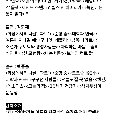
작·연출 <죽음의 집> <미인-거기 있던 말들> <해맞이> 외
각·윤색 <세인트 조앤> <엔젤스 인 아메리카> <녹천에는
똥이 많다> 외
출연 : 강희제
<화성에서의 나날 : 파트1> <순항 중> <대학과 연극> <
여름이 지나갈 때> <굿나잇, 케플러> <남쪽 나라로> <
소설가 구보씨와 경성사람들> <과학하는 마음 - 숲의
심연 편> <신 모험왕> <나는 바람> <브레인 컨트롤>
출연 : 백종승
<화성에서의 나날 : 파트1> <순항 중> <토크송 1984> <
대학과 연극> <구구선 사람들> <오늘도 잘 곳 없음> <웰킨>
<엑소더스> <그들의 적> <20세기 건담기> <상처투성이
운동장
단체소개
“제12언어”라는 이름은 지구상의 수많은 언어 중에서